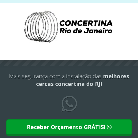
Este site usa cookies e outras tecnologias similares
para lembrar e entender como você usa nosso
site, analisar seu uso de nossos produtos e
Eu aceito
serviços, ajudar com nossos esforços de
marketing e fornecer conteúdo de terceiros. Leia
mais em
Política de Cookies e Privacidade
.
Mais segurança com a instalação das
melhores
cercas concertina do RJ!
Receber Orçamento GRÁTIS!