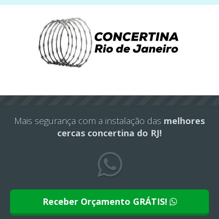
Este site usa cookies e outras tecnologias similares
para lembrar e entender como você usa nosso
site, analisar seu uso de nossos produtos e
Eu aceito
serviços, ajudar com nossos esforços de
marketing e fornecer conteúdo de terceiros. Leia
mais em
Política de Cookies e Privacidade
.
Mais segurança com a instalação das
melhores
cercas concertina do RJ!
Receber Orçamento GRÁTIS!