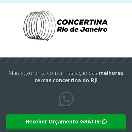
Este site usa cookies e outras tecnologias similares
para lembrar e entender como você usa nosso
site, analisar seu uso de nossos produtos e
Eu aceito
serviços, ajudar com nossos esforços de
marketing e fornecer conteúdo de terceiros. Leia
mais em
Política de Cookies e Privacidade
.
Mais segurança com a instalação das
melhores
cercas concertina do RJ!
Receber Orçamento GRÁTIS!